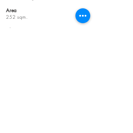
Area
252 sqm.
Client
PT. Sambandha Wahana
Development
Design Period
January - November 2017
PRIMA
DESIGN
Bali based building design studio.
Architecture Design
Interior Design
Lighting Design
Graha Prima Building 2nd Floor
Jalan Raya Lukluk Darmasaba, Badung - Bali.